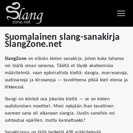
zone.net
Suomalainen slang-sanakirja
SlangZone.net
SlangZone
on elävän kielen sanakirja, johon kuka tahansa
voi lisätä oman sanansa. Täältä et löydä akateemisia
määritelmiä, vaan epävirallista kieltä: slangia, murresanoja,
uudissanoja ja kirosanoja — tavoitteena pitää kieli elossa ja
liikkeessä.
Slangi on kiinteä osa jokaista kieltä — se on kielen
uudistumisen moottori. Moni nykyään ihan tavallinen
suomen sana oli aikanaan slangia. Uusiin sanoihin voi
suhtautua epäillen, mutta kannattaako?
Sanakirjassa on tällä hetkellä 438 määritelmää.