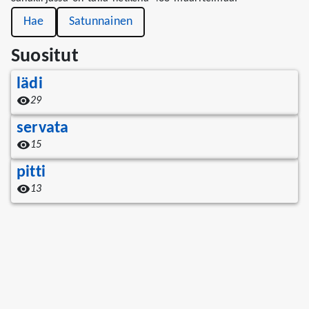
Hae
Satunnainen
Suositut
lädi
29
servata
15
pitti
13