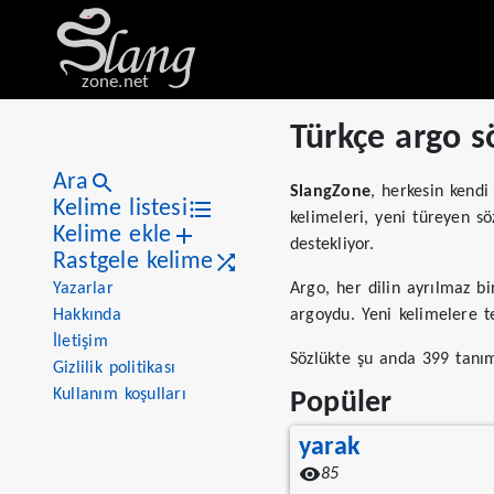
zone.net
Türkçe argo s
Ara
SlangZone
, herkesin kendi
Kelime listesi
kelimeleri, yeni türeyen sö
Kelime ekle
destekliyor.
Rastgele kelime
Yazarlar
Argo, her dilin ayrılmaz bi
Hakkında
argoydu. Yeni kelimelere t
İletişim
Sözlükte şu anda 399 tanım
Gizlilik politikası
Kullanım koşulları
Popüler
yarak
85