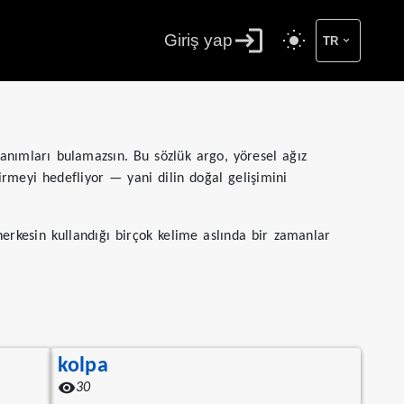
Giriş yap
TR
 tanımları bulamazsın. Bu sözlük argo, yöresel ağız
irmeyi hedefliyor — yani dilin doğal gelişimini
herkesin kullandığı birçok kelime aslında bir zamanlar
kolpa
30