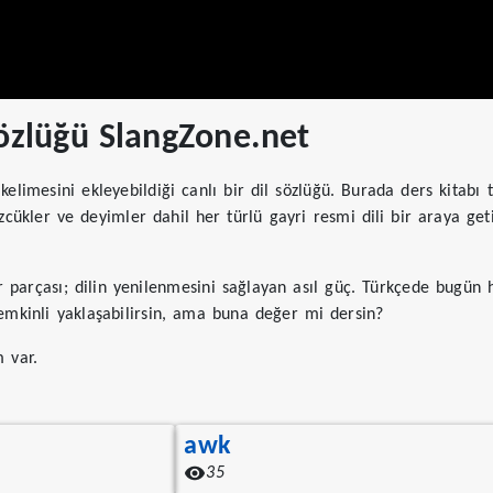
özlüğü SlangZone.net
 kelimesini ekleyebildiği canlı bir dil sözlüğü. Burada ders kitabı
zcükler ve deyimler dahil her türlü gayri resmi dili bir araya get
r parçası; dilin yenilenmesini sağlayan asıl güç. Türkçede bugün 
emkinli yaklaşabilirsin, ama buna değer mi dersin?
 var.
awk
35