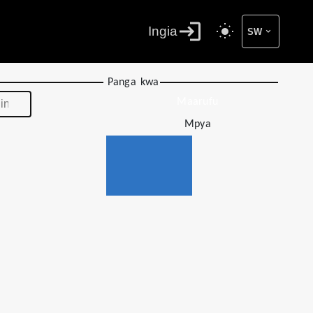
Ingia
SW
Panga kwa
Maarufu
Mpya