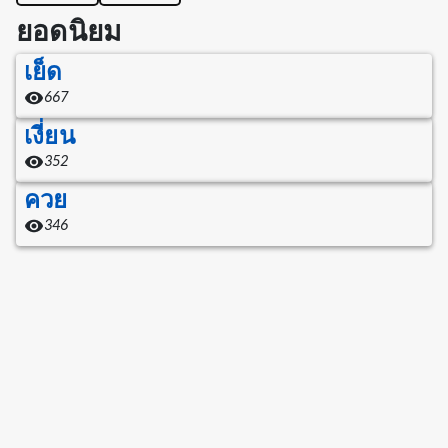
ยอดนิยม
เย็ด
667
เงี่ยน
352
ควย
346