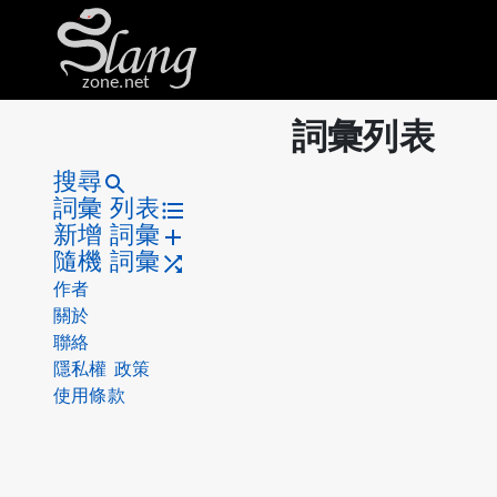
zone.net
詞彙列表
搜尋
詞彙 列表
新增 詞彙
隨機 詞彙
作者
關於
聯絡
隱私權 政策
使用條款