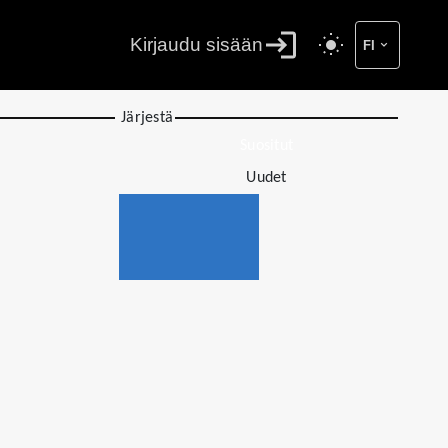
Kirjaudu sisään
FI
Järjestä
Suositut
Uudet